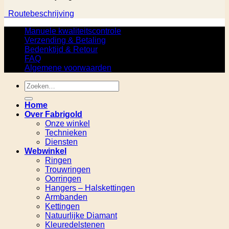
Routebeschrijving
Manuele kwaliteitscontrole
Verzending & Betaling
Bedenktijd & Retour
FAQ
Algemene voorwaarden
Zoeken
naar:
Home
Over Fabrigold
Onze winkel
Technieken
Diensten
Webwinkel
Ringen
Trouwringen
Oorringen
Hangers – Halskettingen
Armbanden
Kettingen
Natuurlijke Diamant
Kleuredelstenen