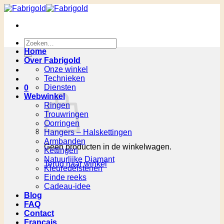
Ga
naar
inhoud
Zoeken
naar:
Home
Over Fabrigold
Onze winkel
Technieken
Diensten
0
Webwinkel
Ringen
Trouwringen
Oorringen
Hangers – Halskettingen
Armbanden
Geen producten in de winkelwagen.
Kettingen
Natuurlijke Diamant
Terug naar winkel
Kleuredelstenen
Einde reeks
Cadeau-idee
Blog
FAQ
Contact
Français