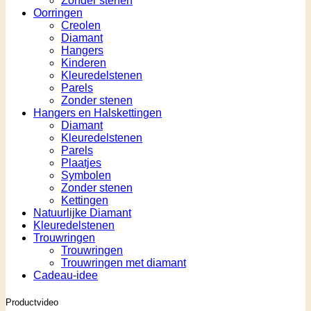
Zonder stenen
Oorringen
Creolen
Diamant
Hangers
Kinderen
Kleuredelstenen
Parels
Zonder stenen
Hangers en Halskettingen
Diamant
Kleuredelstenen
Parels
Plaatjes
Symbolen
Zonder stenen
Kettingen
Natuurlijke Diamant
Kleuredelstenen
Trouwringen
Trouwringen
Trouwringen met diamant
Cadeau-idee
Productvideo