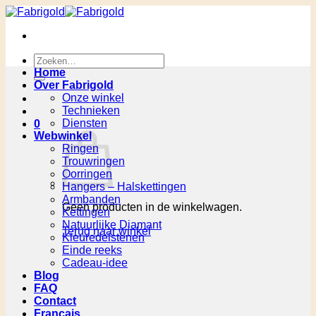
Ga
naar
inhoud
Zoeken
naar:
Home
Over Fabrigold
Onze winkel
Technieken
Diensten
0
Webwinkel
Ringen
Trouwringen
Oorringen
Hangers – Halskettingen
Armbanden
Geen producten in de winkelwagen.
Kettingen
Natuurlijke Diamant
Terug naar winkel
Kleuredelstenen
Einde reeks
Cadeau-idee
Blog
FAQ
Contact
Français