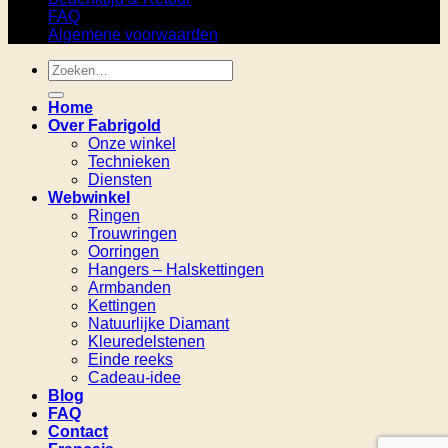
FAQ
Algemene voorwaarden
Zoeken
naar:
Home
Over Fabrigold
Onze winkel
Technieken
Diensten
Webwinkel
Ringen
Trouwringen
Oorringen
Hangers – Halskettingen
Armbanden
Kettingen
Natuurlijke Diamant
Kleuredelstenen
Einde reeks
Cadeau-idee
Blog
FAQ
Contact