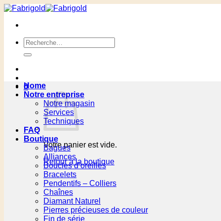
Passer
au
contenu
Recherche
pour :
Home
0
Notre entreprise
Notre magasin
Services
Techniques
FAQ
Boutique
Votre panier est vide.
Bagues
Alliances
Retour à la boutique
Boucles d’oreilles
Bracelets
Pendentifs – Colliers
Chaînes
Diamant Naturel
Pierres précieuses de couleur
Fin de série